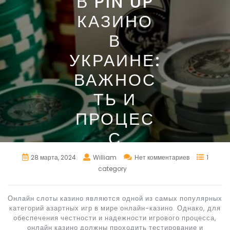
В PIN UP
КАЗИНО
В
УКРАИНЕ:
ВАЖНОС
ТЬ И
ПРОЦЕС
С
28 марта, 2024
William
Нет комментариев
1
category
Онлайн слоты казино являются одной из самых популярных
категорий азартных игр в мире онлайн-казино. Однако, для
обеспечения честности и надежности игрового процесса,
онлайн казино должны проходить тестирование и