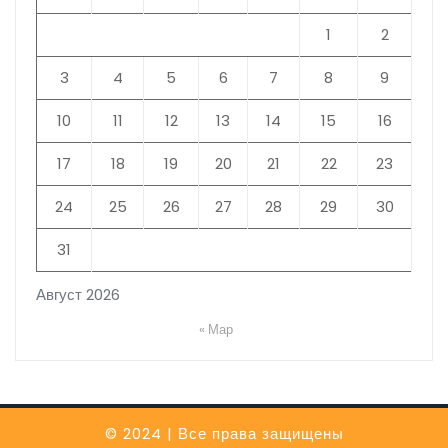
1
2
3
4
5
6
7
8
9
10
11
12
13
14
15
16
17
18
19
20
21
22
23
24
25
26
27
28
29
30
31
Август 2026
« Мар
© 2024 | Все права защищены