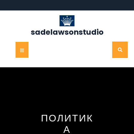
Перейти
к
содержимому
sadelawsonstudio
Кнопка
Открыть
ПОЛИТИК
А